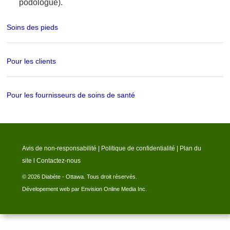
podologue).
Soins des pieds
Pour les clients
Pour les fournisseurs de soins de santé
Avis de non-responsabilité
|
Politique de confidentialité
|
Plan du
site
l
Contactez-nous
© 2026 Diabète - Ottawa. Tous droit réservés.
Dévelopement web par Envision Online Media Inc.