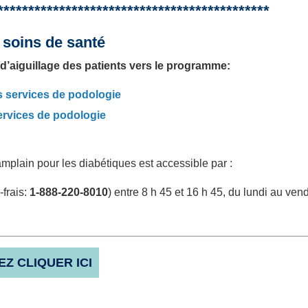
********************************************
 soins de santé
s d’aiguillage des patients vers le programme:
es services de podologie
services de podologie
lain pour les diabétiques est accessible par :
frais:
1-888-220-8010
) entre 8 h 45 et 16 h 45, du lundi au vend
EZ CLIQUER ICI